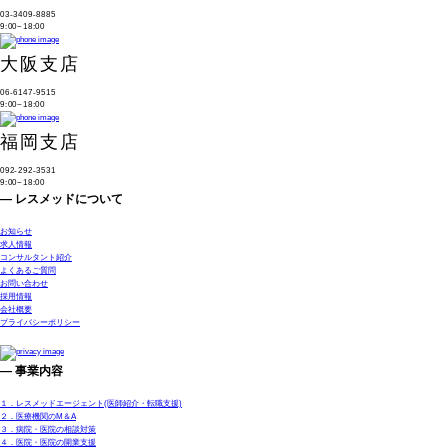
03-3409-8885
9:00~18:00
大阪支店
06-6147-9515
9:00~18:00
福岡支店
092-292-3531
9:00~18:00
— レスメッドについて
お知らせ
求人情報
コンサルタント紹介
よくあるご質問
お問い合わせ
採用情報
会社概要
プライバシーポリシー
— 事業内容
１．レスメッドエージェント(医師紹介・転職支援)
２．医療機関のM＆A
３．病院・医院の相談対策
４．医院・医院の開業支援